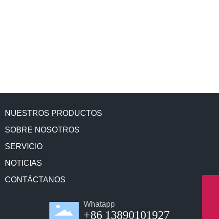
NUESTROS PRODUCTOS
SOBRE NOSOTROS
SERVICIO
NOTICIAS
CONTÁCTANOS
WhatsApp
8613890101927
Correo electrónico
Whatapp
+86 13890101927
info@northernmeditec.com